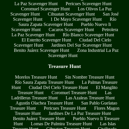
La Paz Scavenger Hunt
Pericues Scavenger Hunt
Coromuel Scavenger Hunt
Los Olivos La Paz
Scavenger Hunt
Cihuatan Scavenger Hunt
San José
Scavenger Hunt
1 De Mayo Scavenger Hunt
Río
Saura Zapata Scavenger Hunt
Pueblo Nuevo Ii
Scavenger Hunt
Cacaros Scavenger Hunt
Petrolera
La Paz Scavenger Hunt
Río Blanco Scavenger Hunt
El Esterito Scavenger Hunt
Ciudad Del Cielo
Scavenger Hunt
Jardines Del Sur Scavenger Hunt
Benito Juárez Scavenger Hunt
Zona Industrial La Paz
Scavenger Hunt
Treasure Hunt
Morelos Treasure Hunt
Sin Nombre Treasure Hunt
Río Saura Zapata Treasure Hunt
La Palmas Treasure
Hunt
Ciudad Del Cielo Treasure Hunt
El Manglito
Treasure Hunt
Coromuel Treasure Hunt
Las
Ladrilleras Treasure Hunt
Las Azaleas Treasure Hunt
Agustín Olachea Treasure Hunt
San Pablo Guelatao
Treasure Hunt
Pericues Treasure Hunt
Flores Magon
Treasure Hunt
Jardines De La Paz Treasure Hunt
Benito Juárez Treasure Hunt
Pueblo Nuevo Ii Treasure
Hunt
Lomas De Palmira Treasure Hunt
Las Islas
Treasure Hunt
Cihuatan Treasure Hunt
Civilizado