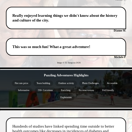
Really enjoyed learning things we didn't know about the history
and culture of the city.
Dianne M.
This was so much fun! What a great adventure!
Michele P.
Image © 32 Zaragoza
2026
- QItn5HhmRVwhu -
Puzzling Adventures Highlights
Flat rate price
Team building
Outdoor activity
Photo Challenges
Accessible
Informative
250+ Locations
Enriching
No reservations
Kid friendly
Exploration
- zRC8jMufVyOmEnEt4h -
Hundreds of studies have linked spending time outside to better
health outcomes like decreases in incidences of diabetes and