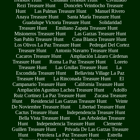
Rezi Treasure Hunt
Donceles Veintiocho Treasure
Hunt
Las Palmas Treasure Hunt
Manuel Rivero
Anaya Treasure Hunt
Santa María Treasure Hunt
Guadalupe Victoria Treasure Hunt
Solidaridad
Treasure Hunt
Emiliano Zapata Treasure Hunt
Misioneros Treasure Hunt
Las Garzas Treasure Hunt
San Pablo Treasure Hunt
Casa Blanca Treasure Hunt
Los Olivos La Paz Treasure Hunt
Pedregal Del Cortez
Treasure Hunt
Antonio Navarro Treasure Hunt
Cacaros Treasure Hunt
Ampliación Lázaro Cárdenas
Treasure Hunt
Roma La Paz Treasure Hunt
Loreto
Treasure Hunt
Las Grullas Treasure Hunt
La
Escondida Treasure Hunt
Bellavista Village La Paz
Treasure Hunt
La Rinconada Treasure Hunt
El
Campanario Treasure Hunt
California Treasure Hunt
Ampliación Agustino Lachea Treasure Hunt
Adolfo
Ruiz Cortinez La Paz Treasure Hunt
Zucasa Treasure
Hunt
Residencial Las Garzas Treasure Hunt
Veinte
De Noviembre Treasure Hunt
Libertad Treasure Hunt
Cactus Treasure Hunt
Independencia Treasure Hunt
Bella Vista Treasure Hunt
Las Arboledas Treasure
Hunt
Independencia Treasure Hunt
Clemente
Guillen Treasure Hunt
Privada De Las Garzas Treasure
Hunt
Petrolera La Paz Treasure Hunt
Estrella